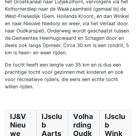
het Groetkanaal naar Lutjekolhorn, vervolgens via het
Kolhornerdiep naar de Waakzaamheid (gemaal bij de
West-Friesedijk (Gem. Hollands Kroon), en dan Winkel
en naar Nieuwe Niedorp en weer, via het Verlaat door
naar Oudkarspel). Onderweg wordt geschaatst tussen
de Gemeentes Heerhugowaard en Schagen door en
deels ook langs Opmeer. Circa 30 km is een rondrit, 5
km is heen- en weer rijden.
De tocht heeft een lengte van 35 km en is dus een
prachtige tocht voor gezinnen met kinderen en ook
voor recreatieve rijders, die eens een echte tocht
willen rijden.
IJ&V
IJsclu
Volha
IJsclu
Nieu
b
rding
b
we
Aarts
Oudk
Wink