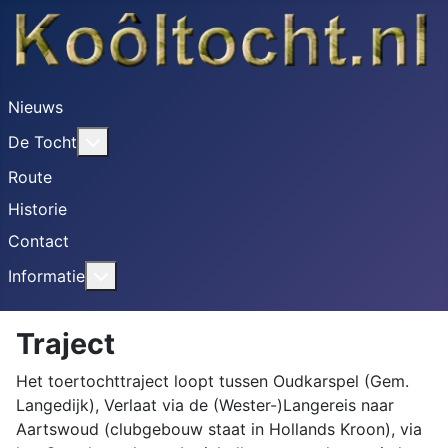
Nieuws
Meer over: De Tocht
De Tocht
Route
Historie
Contact
Meer over: Informatie
Informatie
Traject
Het toertochttraject loopt tussen Oudkarspel (Gem.
Langedijk), Verlaat via de (Wester-)Langereis naar
Aartswoud (clubgebouw staat in Hollands Kroon), via