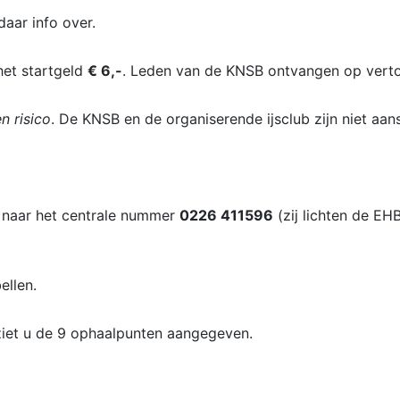
daar info over.
 het startgeld
€ 6,-
. Leden van de KNSB ontvangen op vert
n risico
. De KNSB en de organiserende ijsclub zijn niet aa
ok naar het centrale nummer
0226 411596
(zij lichten de E
ellen.
 ziet u de 9 ophaalpunten aangegeven.