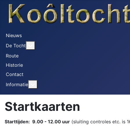
Nieuws
Meer over: De Tocht
De Tocht
Route
Historie
Contact
Meer over: Informatie
Informatie
Startkaarten
Starttijden: 9.00 - 12.00 uur
(sluiting controles etc. is 1