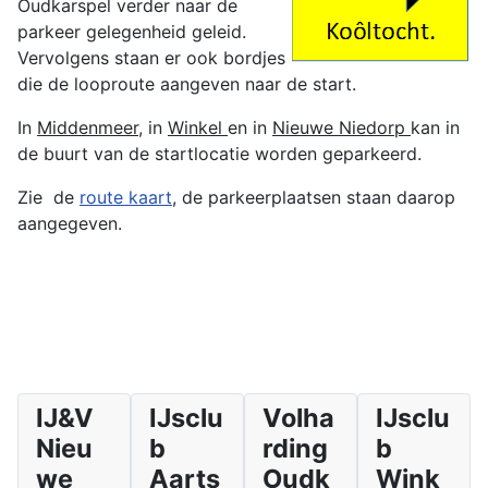
Oudkarspel verder naar de
parkeer gelegenheid geleid.
Vervolgens staan er ook bordjes
die de looproute aangeven naar de start.
In
Middenmeer,
in
Winkel
en in
Nieuwe Niedorp
kan in
de buurt van de startlocatie worden geparkeerd.
Zie de
route kaart
, de parkeerplaatsen staan daarop
aangegeven.
IJ&V
IJsclu
Volha
IJsclu
Nieu
b
rding
b
we
Aarts
Oudk
Wink